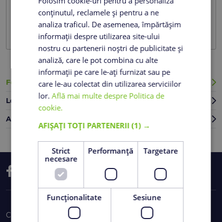
Folosim cookie-uri pentru a personaliza
conținutul, reclamele și pentru a ne
analiza traficul. De asemenea, împărtășim
Trimite
informații despre utilizarea site-ului
nostru cu partenerii noștri de publicitate și
analiză, care le pot combina cu alte
informații pe care le-ați furnizat sau pe
Formular de contact
care le-au colectat din utilizarea serviciilor
lor.
Află mai multe despre Politica de
Locații Romcim
cookie.
Alte locații companii CRH
AFIȘAȚI TOȚI PARTENERII
(1) →
Strict
Performanță
Targetare
necesare
Funcţionalitate
Sesiune
Cine suntem