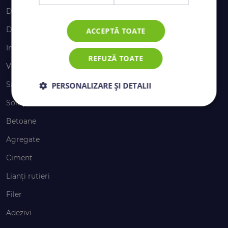
Despre grupul CRH
De ce să ne alegi
ACCEPTĂ TOATE
Inovație
REFUZĂ TOATE
Viitor sustenabil
Sănătatea și siguranța în muncă
PERSONALIZARE ȘI DETALII
Soluții
Betoane
Agregate
Ciment
Lianți rutieri
Filer
Adezivi