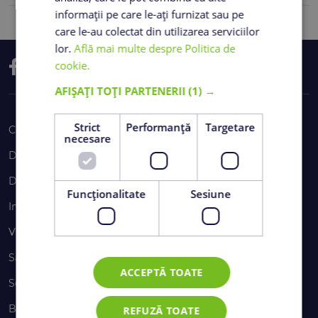
informații pe care le-ați furnizat sau pe
care le-au colectat din utilizarea serviciilor
lor.
Află mai multe despre Politica de
cookie.
AFIȘAȚI TOȚI PARTENERII
(1) →
Strict
Performanță
Targetare
Cine suntem
necesare
Despre grupul CRH
De ce să ne alegi
Funcţionalitate
Sesiune
Inovație
Viitor sustenabil
Sănătatea și siguranța în muncă
ACCEPTĂ TOATE
Soluții
Betoane
REFUZĂ TOATE