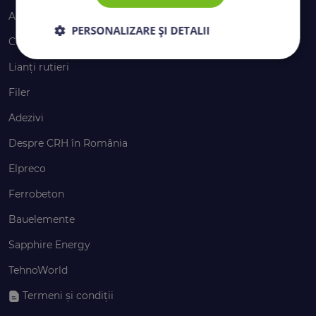
Agregate
PERSONALIZARE ȘI DETALII
Ciment
Lianți rutieri
Filer
Adezivi
Despre CRH în România
Elpreco
Ferrobeton
Bauelemente
Sapphire Energy
TehnoWorld
Termeni și condiții