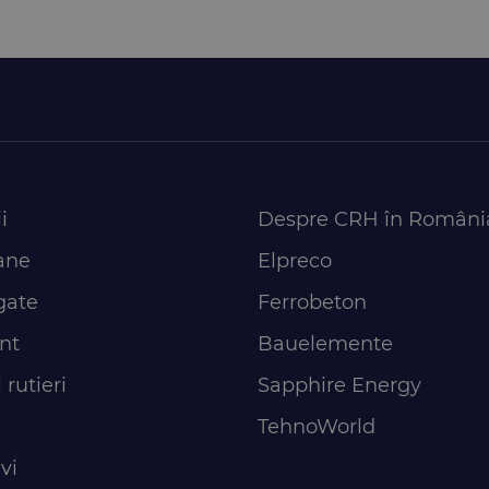
i
Despre CRH în Români
ane
Elpreco
gate
Ferrobeton
nt
Bauelemente
 rutieri
Sapphire Energy
TehnoWorld
vi