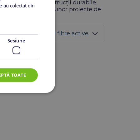
rioară pentru construcții durabile.
le-au colectat din
ribuie la realizarea unor proiecte de
0 filtre active
Sesiune
EPTĂ TOATE