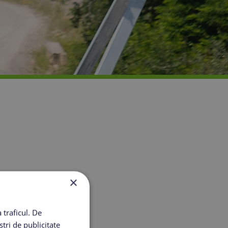
nstrucții
×
 traficul. De
tri de publicitate