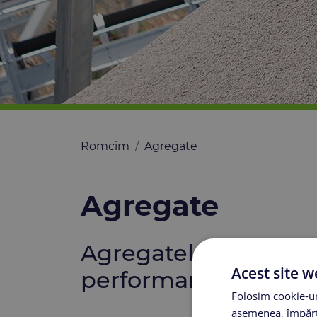
Romcim
Agregate
Agregate
Agregatele Romcim, 
Acest site w
performante
Folosim cookie-uri
asemenea, împărtă