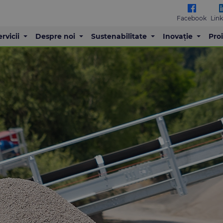
Facebook
Lin
ervicii
Despre noi
Sustenabilitate
Inovație
Pro