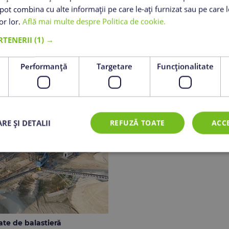
iguros, agregatele Romcim asigură performanță supe
e pot combina cu alte informații pe care le-ați furnizat sau pe care 
entru a răspunde celor mai înalte standarde și cont
lor lor.
Află mai multe despre Politica de cookie.
njurător.
ARTENERII
(1) →
e
Performanță
Targetare
Funcţionalitate
RE ȘI DETALII
REFUZĂ TOATE
ACC
te de balastieră