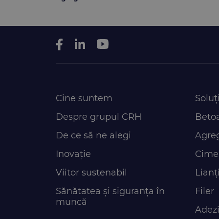
Cine suntem
Soluți
Despre grupul CRH
Beto
De ce să ne alegi
Agre
Inovație
Cime
Viitor sustenabil
Lianți
Sănătatea și siguranța în
Filer
muncă
Adezi