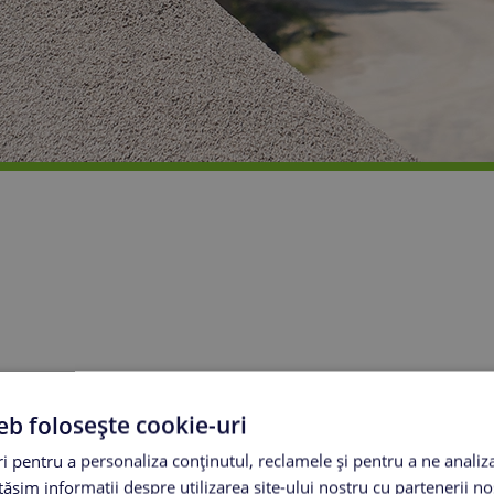
piatra de temelie pentru co
eb folosește cookie-uri
 pentru a personaliza conținutul, reclamele și pentru a ne analiza
șim informații despre utilizarea site-ului nostru cu partenerii noș