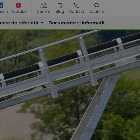
Blog
Contact
Cariere
Căutare
Youtube
kedin
iecte de referință
Documente și informații