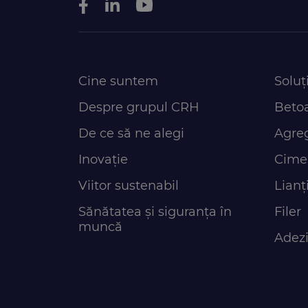
Cine suntem
Soluți
Despre grupul CRH
Beto
De ce să ne alegi
Agre
Inovație
Cime
Viitor sustenabil
Lianți
Sănătatea și siguranța în
Filer
muncă
Adezi