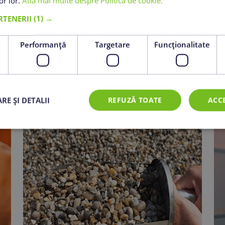
lor lor.
Află mai multe despre Politica de cookie.
termice și de
- Determinar
ARTENERII
(1) →
- Încercarea
e
Performanță
Targetare
Funcţionalitate
RE ȘI DETALII
REFUZĂ TOATE
ACC