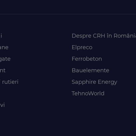
i
Despre CRH în Români
ane
Elpreco
gate
Ferrobeton
nt
Bauelemente
 rutieri
Sapphire Energy
TehnoWorld
vi