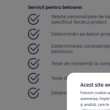
Servicii pentru betoane:
Rețete personalizate de be
specificul fiecărui proiect
Determinări pe beton proas
Determinarea consistenței ș
betonului
Teste de rezistență la com
Teste de permeabilitate
Acest site w
Folosim cookie-uri
Determinarea rezistenței 
asemenea, împărtă
și analiză, care l