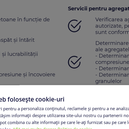
Servicii pentru agrega
toane în funcție de
Verificarea a
autorizate, 
sunt conforme
păt și întărit
Determinarea 
ale agregatel
i lucrabilității
- Determinare
compresiun
- Determinar
presiune și încovoiere
- Determinare
granulelor
Determinarea 
eb folosește cookie-uri
betonului
 pentru a personaliza conținutul, reclamele și pentru a ne analiza
la îngheț-dezgheț
Evaluarea imp
șim informații despre utilizarea site-ului nostru cu partenerii noș
materii orga
e pot combina cu alte informații pe care le-ați furnizat sau pe care 
Încercări pen