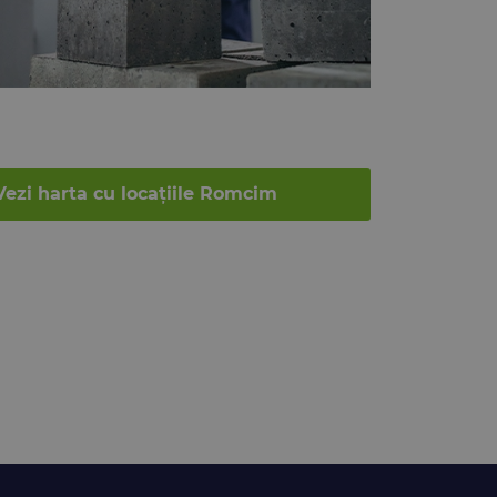
Vezi harta cu locațiile Romcim