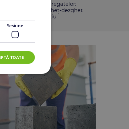
 alterabilitate ale agregatelor:
ea rezistenței la îngheț-dezgheț
 cu sulfat de magneziu
Sesiune
EPTĂ TOATE