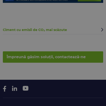
Ciment cu emisii de CO₂ mai scăzute
Împreună găsim soluții, contactează-ne