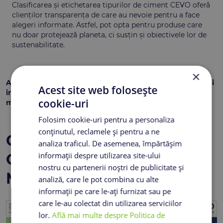
Clasificarea și etichetarea tipurilor de ciment CEVO oferă
clienților transparența de care au nevoie pentru a face
alegeri informate. Astfel, pot opta pentru produse care
nu doar protejează planeta, ci susțin și obiectivele lor de
sustenabilitate.
×
Acum este mai ușor pentru toți clienții noștri să ia decizii
Acest site web folosește
informate și responsabile. Împreună construim un viitor
cookie-uri
mai sustenabil.
Folosim cookie-uri pentru a personaliza
conținutul, reclamele și pentru a ne
Gama de produse CEVO -
analiza traficul. De asemenea, împărtășim
informații despre utilizarea site-ului
CIMENT CU EMISII DE CO₂
nostru cu partenerii noștri de publicitate și
MAI SCĂZUTE
analiză, care le pot combina cu alte
informații pe care le-ați furnizat sau pe
care le-au colectat din utilizarea serviciilor
lor.
Află mai multe despre Politica de