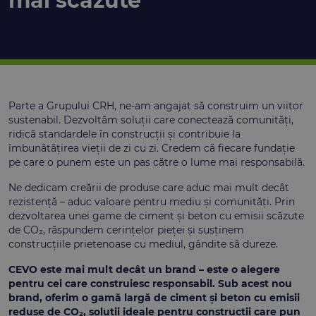
mai scăzute
Parte a Grupului CRH, ne-am angajat să construim un viitor
sustenabil. Dezvoltăm soluții care conectează comunități,
ridică standardele în construcții și contribuie la
îmbunătățirea vieții de zi cu zi. Credem că fiecare fundație
pe care o punem este un pas către o lume mai responsabilă.
Ne dedicam creării de produse care aduc mai mult decât
rezistență – aduc valoare pentru mediu și comunități. Prin
dezvoltarea unei game de ciment și beton cu emisii scăzute
de CO₂, răspundem cerințelor pieței și susținem
construcțiile prietenoase cu mediul, gândite să dureze.
CEVO este mai mult decât un brand – este o alegere
pentru cei care construiesc responsabil. Sub acest nou
brand, oferim o gamă largă de ciment și beton cu emisii
reduse de CO₂, soluții ideale pentru construcții care pun