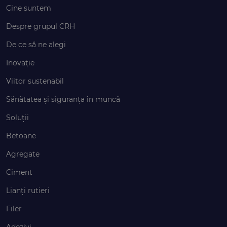
Cine suntem
Despre grupul CRH
De ce să ne alegi
Inovație
Viitor sustenabil
Sănătatea și siguranța în muncă
Soluții
Betoane
Agregate
Ciment
Lianți rutieri
Filer
Adezivi