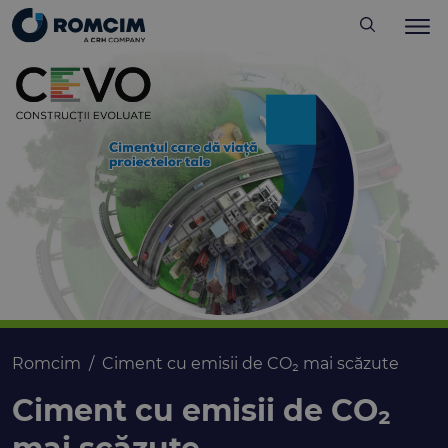
Romcim
Ciment cu emisii de CO₂ mai scăzute
Ciment cu emisii de CO₂