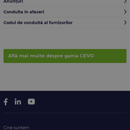
Anunțuri
Conduita în afaceri
Codul de conduită al furnizorilor
Află mai multe despre gama CEVO
Cine suntem