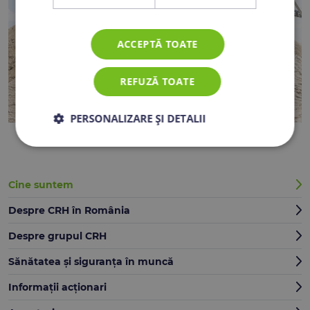
ACCEPTĂ TOATE
REFUZĂ TOATE
PERSONALIZARE ȘI DETALII
Cine suntem
Despre CRH în România
Despre grupul CRH
Sănătatea și siguranța în muncă
Informații acționari