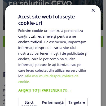
cu soluțiile CEVO
×
adaptate proiectului tău
Acest site web folosește
cookie-uri
Folosim cookie-uri pentru a personaliza
conținutul, reclamele și pentru a ne
Accesează calculatorul CEVO
analiza traficul. De asemenea, împărtășim
informații despre utilizarea site-ului
nostru cu partenerii noștri de publicitate și
analiză, care le pot combina cu alte
informații pe care le-ați furnizat sau pe
care le-au colectat din utilizarea serviciilor
Produse
lor.
Află mai multe despre Politica de
cookie.
Succesul fiecărui proiect depinde în primul rând de
AFIȘAȚI TOȚI PARTENERII
(1) →
performanța materialelor dedicate fiecărei etape a
construcției. Echipele de specialiști Romcim au dezvoltat
game de produse de înaltă calitate, în conformitate cu
Strict
Performanță
Targetare
cerințele de durabilitate, eficiență și sustenabilitate ale
necesare