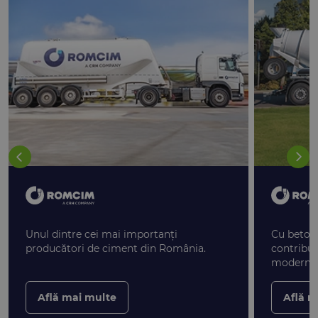
Unul dintre cei mai importanți
Cu betonul
producători de ciment din România.
contribui
moderne
Află mai multe
Află m