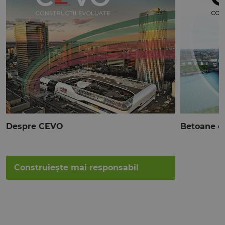
Despre CEVO
Betoane c
Construiește mai responsabil