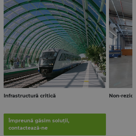
Infrastructură critică
Non-rezide
Împreună găsim soluții,
contactează-ne