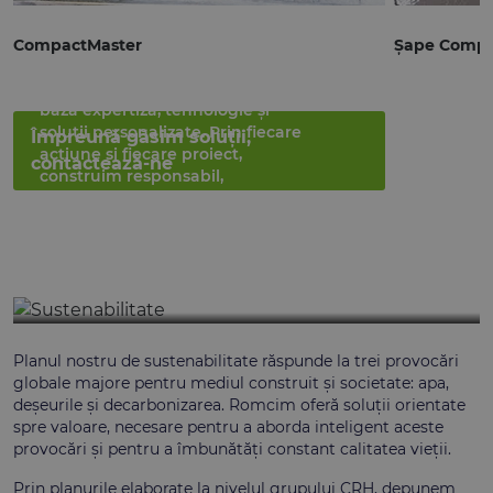
Sustenabilitate
CompactMaster
Șape Compa
Construcțiile sustenabile și
lucrările de înaltă calitate au la
bază expertiză, tehnologie și
soluții personalizate. Prin fiecare
Împreună găsim soluții,
acțiune și fiecare proiect,
contactează-ne
construim responsabil,
conectând comunități și
contribuind la îmbunătățirea
lumii în care trăim.
Planul nostru de sustenabilitate răspunde la trei provocări
globale majore pentru mediul construit și societate: apa,
deșeurile și decarbonizarea. Romcim oferă soluții orientate
spre valoare, necesare pentru a aborda inteligent aceste
provocări și pentru a îmbunătăți constant calitatea vieții.
Prin planurile elaborate la nivelul grupului CRH, depunem