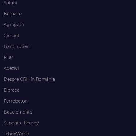
Soluții
Betoane
Agregate
Ciment
Lianți rutieri
Filer
Adezivi
Despre CRH în România
Elpreco
Ferrobeton
Bauelemente
Sapphire Energy
TehnoWorld