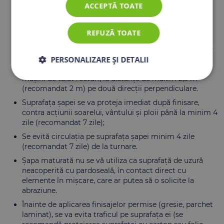
Imediat ce gradul de întărire a șapei o permite (după
ACCEPTĂ TOATE
aprox. 15 – 45 min, maxim, de la turnare, când se poate
intra cu piciorul pe șapă fără să se deformeze), se
REFUZĂ TOATE
recomandă finisarea mecanizată sau manuală.
Imediat ce șapa permite, într-un interval de 24 – 72 ore
de la turnare (în funcție de temperatura mediului
PERSONALIZARE ȘI DETALII
ambiant), se vor practica rosturi de contracție, cu
mașini de tăiat rosturi, la distanțe de maxim 2,5 m
(recomandat 2 m) pe două direcții perpendiculare.
Suprafața șapei se va proteja imediat după finisare,
contra acțiunii soarelui, vântului și ploii până la minim 4
zile (recomandat 7 zile);
Se evită circulația pe suprafața șapei minim 4 zile
(recomandat 7 zile) de la turnare.
Șapa maturată nu se vă utiliza ca suprafață de uzură
neacoperită cu pardoseală, în contact direct cu
elemente în mișcare, care ar putea să o solicite la
abraziune.
Înainte de aplicarea finisajelor permise (gresie, parchet
laminat), se va evita traficul pe suprafața ei (se