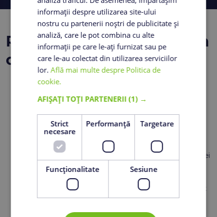
analiza traficul. De asemenea, împărtășim
informații despre utilizarea site-ului
nostru cu partenerii noștri de publicitate și
analiză, care le pot combina cu alte
Recomandări de punere în
informații pe care le-ați furnizat sau pe
operă
care le-au colectat din utilizarea serviciilor
lor.
Află mai multe despre Politica de
cookie.
Suportul șapei trebuie să fie rigid și bine curățat de
AFIȘAȚI TOȚI PARTENERII
(1) →
resturi neaderente.
Se recomandă acoperirea suprafeței-suport cu folie
impermeabilă pentru construcții.
Strict
Performanță
Targetare
necesare
În cazul suportului din beton sau din alt material
absorbant care nu a fost acoperit cu folie, se
recomandă udarea acestuia până la saturarea suprafeței
cu apă, pentru a evita absorbția apei din șapa proaspăt
Funcţionalitate
Sesiune
turnată.
Dacă se aplică pe planșee din lemn sau orice alt suport
aparent flexibil se recomandă armarea cu plasă sudată
d=4 mm.