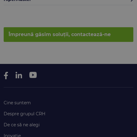
Împreună găsim soluții, contactează-ne
Cine suntem
Despre grupul CRH
De ce să ne alegi
Inovație