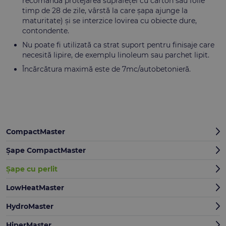
recomandă protejarea suprafeței cu carton sau folie
timp de 28 de zile, vârstă la care șapa ajunge la
maturitate) și se interzice lovirea cu obiecte dure,
contondente.
Nu poate fi utilizată ca strat suport pentru finisaje care
necesită lipire, de exemplu linoleum sau parchet lipit.
Încărcătura maximă este de 7mc/autobetonieră.
CompactMaster
Șape CompactMaster
Șape cu perlit
LowHeatMaster
HydroMaster
HiperMaster