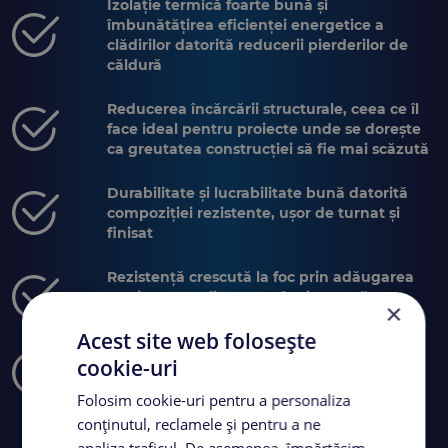
Izolație termică foarte bună și
îmbunătățirea eficienței energetice a
clădirilor datorită reducerii pierderilor de
căldură
Reducerea încărcării structurale, ceea ce îl
face ideal pentru proiecte unde se dorește
ca greutatea construcției să fie mai scăzută
Durabilitate și lucrabilitate bună datorită
compoziției rezistente, ușor de turnat și
finisat
Rezistență crescută la foc prin adăugarea
unui strat suplimentar de siguranță
×
clădirilor
Acest site web folosește
Izolație fonică bună datorită structurii
cookie-uri
poroase a agregatelor de perlit
Folosim cookie-uri pentru a personaliza
conținutul, reclamele și pentru a ne