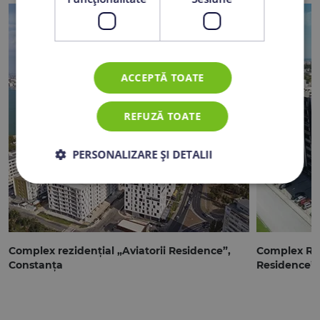
ACCEPTĂ TOATE
REFUZĂ TOATE
PERSONALIZARE ȘI DETALII
Complex rezidențial „Aviatorii Residence”,
Complex Rez
Constanța
Residence”,