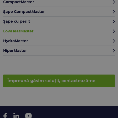
CompactMaster
Șape CompactMaster
Șape cu perlit
LowHeatMaster
HydroMaster
HiperMaster
Împreună găsim soluții, contactează-ne