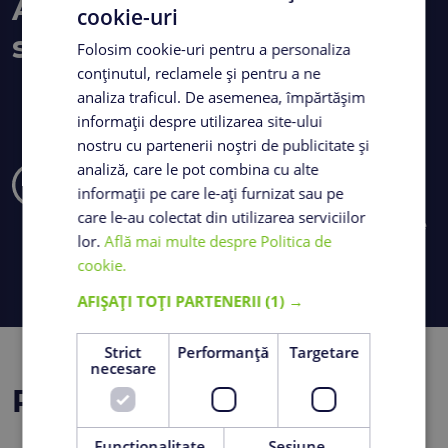
Avantaje ale betonului
cookie-uri
special LowHeatMaster
Folosim cookie-uri pentru a personaliza
conținutul, reclamele și pentru a ne
analiza traficul. De asemenea, împărtășim
informații despre utilizarea site-ului
dedicat rezistenței elementelor de
nostru cu partenerii noștri de publicitate și
construcție în medii agresive din punct de
vedere chimic (sulfați, cloruri, amoniac,
analiză, care le pot combina cu alte
hidrogen sulfurat etc.). Include atât rețete
informații pe care le-ați furnizat sau pe
proiectate în funcție de tipul de clasă de
care le-au colectat din utilizarea serviciilor
expunere (mediul agresiv etc.), cât și rețete
lor.
Află mai multe despre Politica de
personalizate în funcție de proiect.
cookie.
AFIȘAȚI TOȚI PARTENERII
(1) →
Strict
Performanță
Targetare
necesare
Proiecte de referință
Funcţionalitate
Sesiune